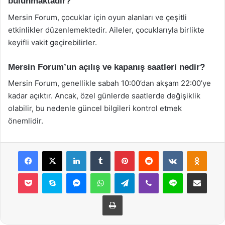
bulunmaktadır?
Mersin Forum, çocuklar için oyun alanları ve çeşitli
etkinlikler düzenlemektedir. Aileler, çocuklarıyla birlikte
keyifli vakit geçirebilirler.
Mersin Forum’un açılış ve kapanış saatleri nedir?
Mersin Forum, genellikle sabah 10:00’dan akşam 22:00’ye
kadar açıktır. Ancak, özel günlerde saatlerde değişiklik
olabilir, bu nedenle güncel bilgileri kontrol etmek
önemlidir.
Facebook
X
LinkedIn
Tumblr
Pinterest
Reddit
VKontakte
Odnok
Pocket
Skype
Messenger
WhatsApp
Telegram
Viber
Line
E-Posta ile payla
Yazdır