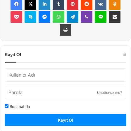
Pocket
Skype
Messenger
WhatsApp
Telegram
Viber
Line
E-Posta ile payla
Yazdır
Kayıt Ol
Unuttunuz mu?
Beni hatırla
Kayıt Ol