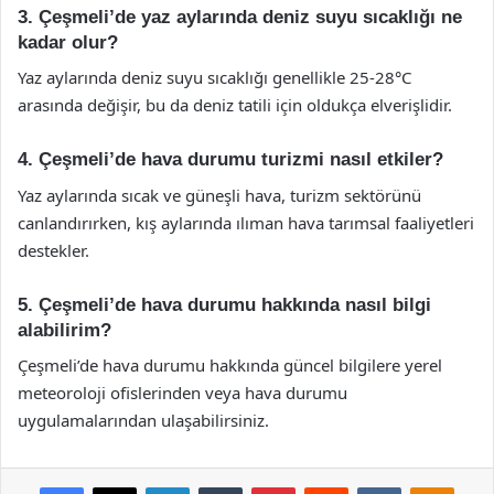
3. Çeşmeli’de yaz aylarında deniz suyu sıcaklığı ne
kadar olur?
Yaz aylarında deniz suyu sıcaklığı genellikle 25-28°C
arasında değişir, bu da deniz tatili için oldukça elverişlidir.
4. Çeşmeli’de hava durumu turizmi nasıl etkiler?
Yaz aylarında sıcak ve güneşli hava, turizm sektörünü
canlandırırken, kış aylarında ılıman hava tarımsal faaliyetleri
destekler.
5. Çeşmeli’de hava durumu hakkında nasıl bilgi
alabilirim?
Çeşmeli’de hava durumu hakkında güncel bilgilere yerel
meteoroloji ofislerinden veya hava durumu
uygulamalarından ulaşabilirsiniz.
Facebook
X
LinkedIn
Tumblr
Pinterest
Reddit
VKontakte
Odnok