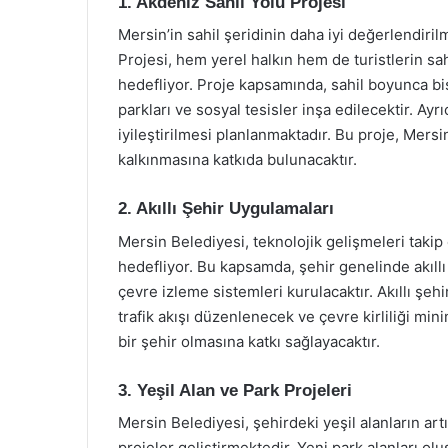
1. Akdeniz Sahil Yolu Projesi
Mersin’in sahil şeridinin daha iyi değerlendiri
Projesi, hem yerel halkın hem de turistlerin s
hedefliyor. Proje kapsamında, sahil boyunca bis
parkları ve sosyal tesisler inşa edilecektir. Ayrı
iyileştirilmesi planlanmaktadır. Bu proje, Mersi
kalkınmasına katkıda bulunacaktır.
2. Akıllı Şehir Uygulamaları
Mersin Belediyesi, teknolojik gelişmeleri takip
hedefliyor. Bu kapsamda, şehir genelinde akıllı
çevre izleme sistemleri kurulacaktır. Akıllı şehi
trafik akışı düzenlenecek ve çevre kirliliği min
bir şehir olmasına katkı sağlayacaktır.
3. Yeşil Alan ve Park Projeleri
Mersin Belediyesi, şehirdeki yeşil alanların artır
projeler geliştirmektedir. Yeni park alanları o