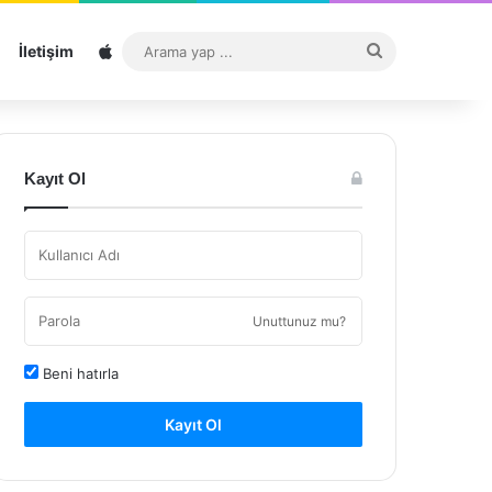
Sitemap
Arama
İletişim
yap
...
Kayıt Ol
Unuttunuz mu?
Beni hatırla
Kayıt Ol