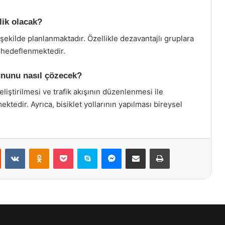
lik olacak?
 şekilde planlanmaktadır. Özellikle dezavantajlı gruplara
ı hedeflenmektedir.
rununu nasıl çözecek?
eliştirilmesi ve trafik akışının düzenlenmesi ile
tedir. Ayrıca, bisiklet yollarının yapılması bireysel
st
Reddit
VKontakte
Odnoklassniki
Pocket
Skype
Messenger
E-Posta ile paylaş
Yazdır