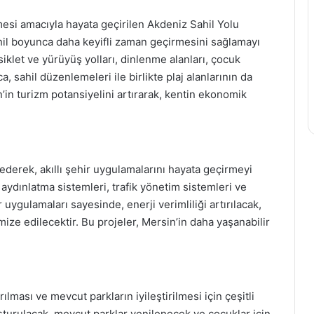
lmesi amacıyla hayata geçirilen Akdeniz Sahil Yolu
ahil boyunca daha keyifli zaman geçirmesini sağlamayı
iklet ve yürüyüş yolları, dinlenme alanları, çocuk
ca, sahil düzenlemeleri ile birlikte plaj alanlarının da
n’in turizm potansiyelini artırarak, kentin ekonomik
 ederek, akıllı şehir uygulamalarını hayata geçirmeyi
 aydınlatma sistemleri, trafik yönetim sistemleri ve
r uygulamaları sayesinde, enerji verimliliği artırılacak,
imize edilecektir. Bu projeler, Mersin’in daha yaşanabilir
ılması ve mevcut parkların iyileştirilmesi için çeşitli
luşturulacak, mevcut parklar yenilenecek ve çocuklar için