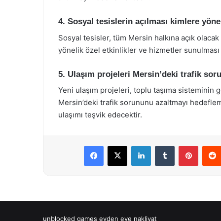
4. Sosyal tesislerin açılması kimlere yöne
Sosyal tesisler, tüm Mersin halkına açık olacak
yönelik özel etkinlikler ve hizmetler sunulmas
5. Ulaşım projeleri Mersin’deki trafik so
Yeni ulaşım projeleri, toplu taşıma sisteminin g
Mersin’deki trafik sorununu azaltmayı hedeflemek
ulaşımı teşvik edecektir.
Facebook
X
LinkedIn
Tumblr
Pintere
unblocked games
evden eve nakliyat