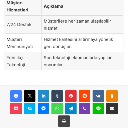
Müşteri
Açıklama
Hizmetleri
Müşterilere her zaman ulaşılabilir
7/24 Destek
hizmet.
Müşteri
Hizmet kalitesini artırmaya yönelik
Memnuniyeti
geri dönüşler.
Yenilikçi
Son teknoloji ekipmanlarla yapılan
Teknoloji
onarımlar.
Facebook
X
LinkedIn
Tumblr
Pinterest
Reddit
VKontakte
Odnok
Pocket
Skype
Messenger
WhatsApp
Telegram
Viber
Line
E-Posta ile payla
Yazdır