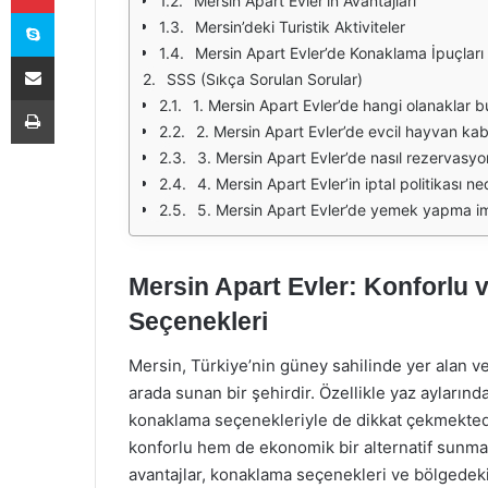
Mersin Apart Evler’in Avantajları
Skype
Mersin’deki Turistik Aktiviteler
Mersin Apart Evler’de Konaklama İpuçları
E-Posta ile paylaş
SSS (Sıkça Sorulan Sorular)
Yazdır
1. Mersin Apart Evler’de hangi olanaklar b
2. Mersin Apart Evler’de evcil hayvan kab
3. Mersin Apart Evler’de nasıl rezervasyo
4. Mersin Apart Evler’in iptal politikası ne
5. Mersin Apart Evler’de yemek yapma im
Mersin Apart Evler: Konforlu
Seçenekleri
Mersin, Türkiye’nin güney sahilinde yer alan ve t
arada sunan bir şehirdir. Özellikle yaz aylarında
konaklama seçenekleriyle de dikkat çekmektedi
konforlu hem de ekonomik bir alternatif sunma
avantajlar, konaklama seçenekleri ve bölgedeki t