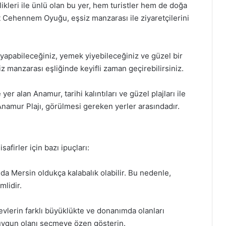
eri ile ünlü olan bu yer, hem turistler hem de doğa
t Cehennem Oyuğu, eşsiz manzarası ile ziyaretçilerini
 yapabileceğiniz, yemek yiyebileceğiniz ve güzel bir
z manzarası eşliğinde keyifli zaman geçirebilirsiniz.
r alan Anamur, tarihi kalıntıları ve güzel plajları ile
Anamur Plajı, görülmesi gereken yerler arasındadır.
ı
firler için bazı ipuçları:
da Mersin oldukça kalabalık olabilir. Bu nedenle,
lidir.
evlerin farklı büyüklükte ve donanımda olanları
a uygun olanı seçmeye özen gösterin.