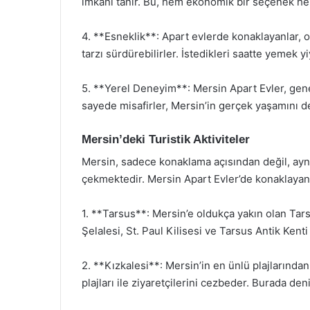
imkanı tanır. Bu, hem ekonomik bir seçenek hem
4. **Esneklik**: Apart evlerde konaklayanlar, 
tarzı sürdürebilirler. İstedikleri saatte yemek yiy
5. **Yerel Deneyim**: Mersin Apart Evler, gene
sayede misafirler, Mersin’in gerçek yaşamını d
Mersin’deki Turistik Aktiviteler
Mersin, sadece konaklama açısından değil, aynı
çekmektedir. Mersin Apart Evler’de konaklayan mi
1. **Tarsus**: Mersin’e oldukça yakın olan Tarsu
Şelalesi, St. Paul Kilisesi ve Tarsus Antik Kenti 
2. **Kızkalesi**: Mersin’in en ünlü plajlarından 
plajları ile ziyaretçilerini cezbeder. Burada den