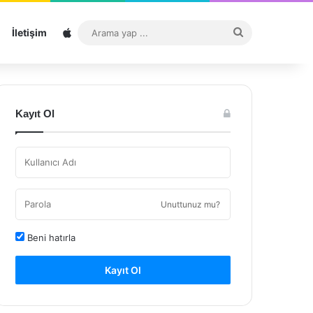
Sitemap
Arama
İletişim
yap
...
Kayıt Ol
Unuttunuz mu?
Beni hatırla
Kayıt Ol