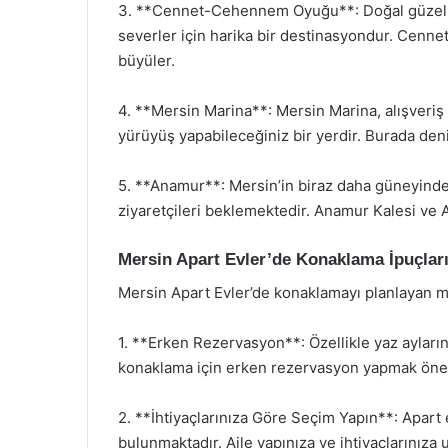
3. **Cennet-Cehennem Oyuğu**: Doğal güzellikl
severler için harika bir destinasyondur. Cenne
büyüler.
4. **Mersin Marina**: Mersin Marina, alışveriş
yürüyüş yapabileceğiniz bir yerdir. Burada deni
5. **Anamur**: Mersin’in biraz daha güneyinde ye
ziyaretçileri beklemektedir. Anamur Kalesi ve 
Mersin Apart Evler’de Konaklama İpuçlar
Mersin Apart Evler’de konaklamayı planlayan misa
1. **Erken Rezervasyon**: Özellikle yaz ayların
konaklama için erken rezervasyon yapmak önem
2. **İhtiyaçlarınıza Göre Seçim Yapın**: Apart 
bulunmaktadır. Aile yapınıza ve ihtiyaçlarınız