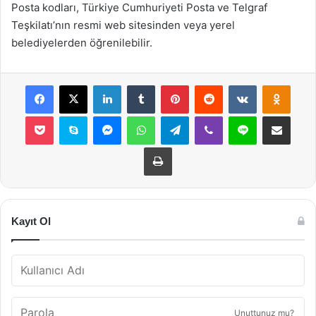
Posta kodları, Türkiye Cumhuriyeti Posta ve Telgraf
Teşkilatı’nın resmi web sitesinden veya yerel
belediyelerden öğrenilebilir.
Facebook
X
LinkedIn
Tumblr
Pinterest
Reddit
VKontakte
Odnok
Pocket
Skype
Messenger
WhatsApp
Telegram
Viber
Line
E-Posta ile payla
Yazdır
Kayıt Ol
Unuttunuz mu?