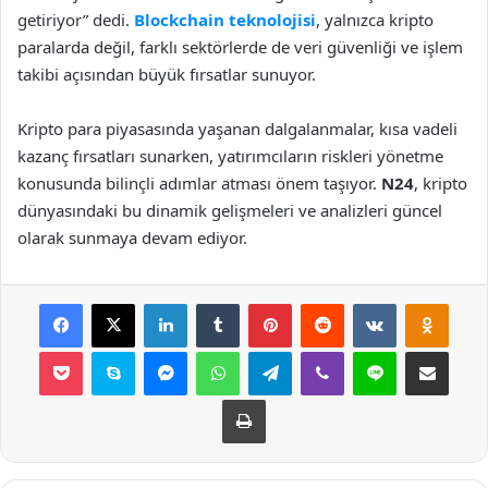
getiriyor” dedi.
Blockchain teknolojisi
, yalnızca kripto
paralarda değil, farklı sektörlerde de veri güvenliği ve işlem
takibi açısından büyük fırsatlar sunuyor.
Kripto para piyasasında yaşanan dalgalanmalar, kısa vadeli
kazanç fırsatları sunarken, yatırımcıların riskleri yönetme
konusunda bilinçli adımlar atması önem taşıyor.
N24
, kripto
dünyasındaki bu dinamik gelişmeleri ve analizleri güncel
olarak sunmaya devam ediyor.
Facebook
X
LinkedIn
Tumblr
Pinterest
Reddit
VKontakte
Odnok
Pocket
Skype
Messenger
WhatsApp
Telegram
Viber
Line
E-Posta ile payla
Yazdır