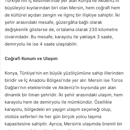
Türkiye’nin iç kesimlerinde yer alan Konya ile Akdeniz’in
büyüleyici kıyılarından biri olan Mersin, hem coğrafi hem
de kültürel açıdan zengin ve ilginç bir ilişkiye sahiptir. İki
şehir arasındaki mesafe, güzergâha bağlı olarak
değişkenlik gösterse de, ortalama olarak 230 kilometre
civarındadır. Bu mesafe, karayolu ile yaklaşık 3 saate,
demiryolu ile ise 4 saate ulaşılabilir.
Coğrafi Konum ve Ulaşım
Konya, Türkiye’nin en büyük yüzölçümüne sahip illerinden
biridir ve İç Anadolu Bölgesi’nde yer alır. Mersin ise Toros
Dağları’nın eteklerinde ve Akdeniz’in kıyısında yer alan
dinamik bir liman şehridir. İki şehir arasındaki ulaşım, hem
karayolu hem de demiryolu ile mümkündür. Özellikle
karayolu, bölgedeki en yaygın ulaşım seçeneği olup,
otobüs seferleri ile her gün birçok yolcu taşıma
kapasitesine sahiptir. Ayrıca, Mersin’e ulaşımda önemli bir