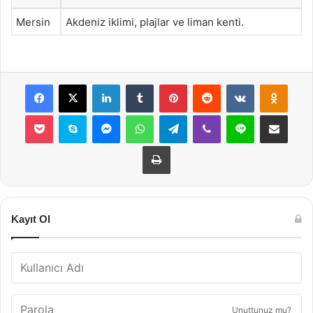
Mersin
Akdeniz iklimi, plajlar ve liman kenti.
Facebook
X
LinkedIn
Tumblr
Pinterest
Reddit
VKontakte
Odnok
Pocket
Skype
Messenger
WhatsApp
Telegram
Viber
Line
E-Posta ile payla
Yazdır
Kayıt Ol
Unuttunuz mu?