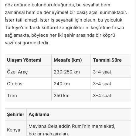
göz önünde bulundurulduğunda, bu seyahat hem
zamansal hem de deneyimsel bir bakış açısı sunmaktadır.
İster tatil amaçlı ister iş seyahati için olsun, bu yolculuk,
Türkiye’nin farklı kültürel zenginliklerini keşfetme fırsatı
sağlamakta, böylece her iki şehir arasında bir köprü
vazifesi görmektedir.
Ulaşım Yöntemi
Mesafe (km)
Tahmini Süre
Özel Araç
230-250 km
3-4 saat
Otobüs
240 km
3-4 saat
Tren
250 km
3-4 saat
Şehirler
Açıklama
Mevlana Celaleddin Rumi’nin memleketi,
Konya
bozkır manzaraları.