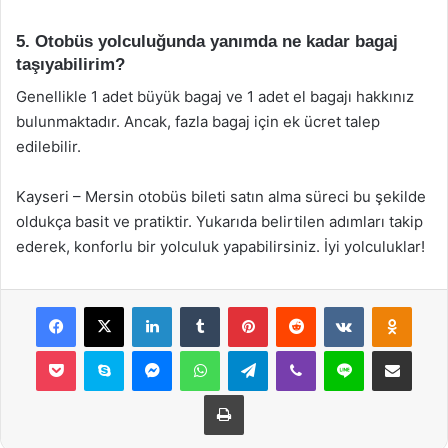
5. Otobüs yolculuğunda yanımda ne kadar bagaj
taşıyabilirim?
Genellikle 1 adet büyük bagaj ve 1 adet el bagajı hakkınız
bulunmaktadır. Ancak, fazla bagaj için ek ücret talep
edilebilir.
Kayseri – Mersin otobüs bileti satın alma süreci bu şekilde
oldukça basit ve pratiktir. Yukarıda belirtilen adımları takip
ederek, konforlu bir yolculuk yapabilirsiniz. İyi yolculuklar!
Facebook
X
LinkedIn
Tumblr
Pinterest
Reddit
VKontakte
Odnok
Pocket
Skype
Messenger
WhatsApp
Telegram
Viber
Line
E-Posta ile payla
Yazdır