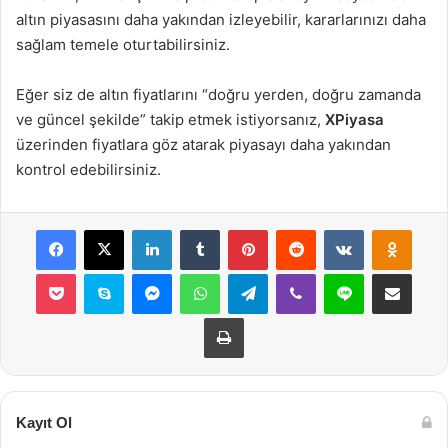
altın piyasasını daha yakından izleyebilir, kararlarınızı daha
sağlam temele oturtabilirsiniz.
Eğer siz de altın fiyatlarını “doğru yerden, doğru zamanda
ve güncel şekilde” takip etmek istiyorsanız,
XPiyasa
üzerinden fiyatlara göz atarak piyasayı daha yakından
kontrol edebilirsiniz.
Facebook
X
LinkedIn
Tumblr
Pinterest
Reddit
VKontakte
Odnok
Pocket
Skype
Messenger
WhatsApp
Telegram
Viber
Line
E-Posta ile payla
Yazdır
Kayıt Ol