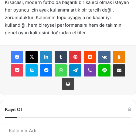
Kısacası, modern futbolda başarılı bir kaleci olmak isteyen
her oyuncu için ayak kullanımı artık bir tercih değil,
zorunluluktur. Kalecinin topu ayağıyla ne kadar iyi
kullandığı, hem bireysel performansını hem de takımın
genel oyun kalitesini doğrudan etkiler.
Facebook
X
LinkedIn
Tumblr
Pinterest
Reddit
VKontakte
Odnok
Pocket
Skype
Messenger
WhatsApp
Telegram
Viber
Line
E-Posta ile payla
Yazdır
Kayıt Ol