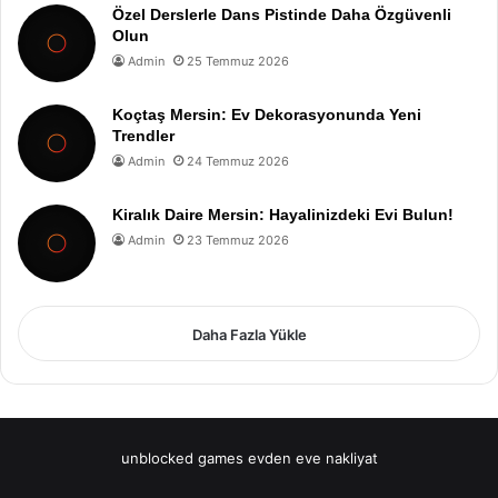
Özel Derslerle Dans Pistinde Daha Özgüvenli
Olun
Admin
25 Temmuz 2026
Koçtaş Mersin: Ev Dekorasyonunda Yeni
Trendler
Admin
24 Temmuz 2026
Kiralık Daire Mersin: Hayalinizdeki Evi Bulun!
Admin
23 Temmuz 2026
Daha Fazla Yükle
unblocked games
evden eve nakliyat