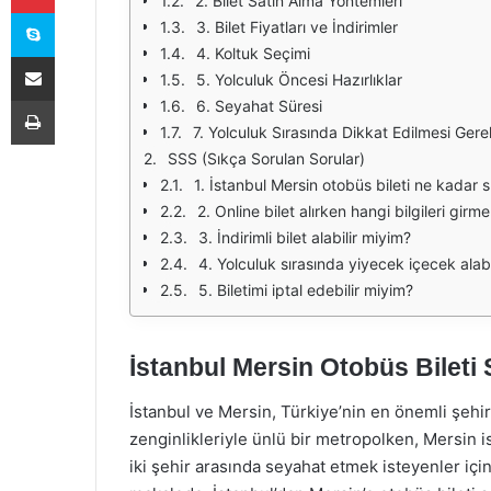
2. Bilet Satın Alma Yöntemleri
Skype
3. Bilet Fiyatları ve İndirimler
4. Koltuk Seçimi
E-Posta ile paylaş
5. Yolculuk Öncesi Hazırlıklar
Yazdır
6. Seyahat Süresi
7. Yolculuk Sırasında Dikkat Edilmesi Gere
SSS (Sıkça Sorulan Sorular)
1. İstanbul Mersin otobüs bileti ne kadar 
2. Online bilet alırken hangi bilgileri gir
3. İndirimli bilet alabilir miyim?
4. Yolculuk sırasında yiyecek içecek alabi
5. Biletimi iptal edebilir miyim?
İstanbul Mersin Otobüs Bileti
İstanbul ve Mersin, Türkiye’nin en önemli şehirle
zenginlikleriyle ünlü bir metropolken, Mersin is
iki şehir arasında seyahat etmek isteyenler içi