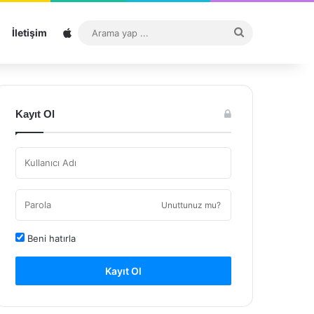
Sitemap
Arama
İletişim
yap
...
Kayıt Ol
Unuttunuz mu?
Beni hatırla
Kayıt Ol