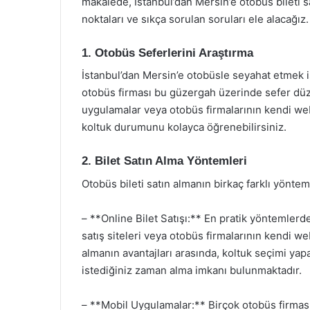
makalede, İstanbul’dan Mersin’e otobüs bileti s
noktaları ve sıkça sorulan soruları ele alacağız.
1. Otobüs Seferlerini Araştırma
İstanbul’dan Mersin’e otobüsle seyahat etmek is
otobüs firması bu güzergah üzerinde sefer düzen
uygulamalar veya otobüs firmalarının kendi web s
koltuk durumunu kolayca öğrenebilirsiniz.
2. Bilet Satın Alma Yöntemleri
Otobüs bileti satın almanın birkaç farklı yöntemi
– **Online Bilet Satışı:** En pratik yöntemlerden
satış siteleri veya otobüs firmalarının kendi web
almanın avantajları arasında, koltuk seçimi yapa
istediğiniz zaman alma imkanı bulunmaktadır.
– **Mobil Uygulamalar:** Birçok otobüs firması