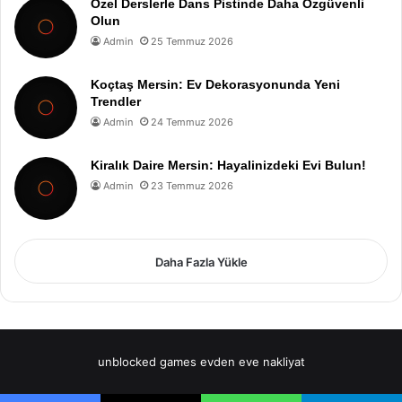
Özel Derslerle Dans Pistinde Daha Özgüvenli
Olun
Admin
25 Temmuz 2026
Koçtaş Mersin: Ev Dekorasyonunda Yeni
Trendler
Admin
24 Temmuz 2026
Kiralık Daire Mersin: Hayalinizdeki Evi Bulun!
Admin
23 Temmuz 2026
Daha Fazla Yükle
unblocked games
evden eve nakliyat