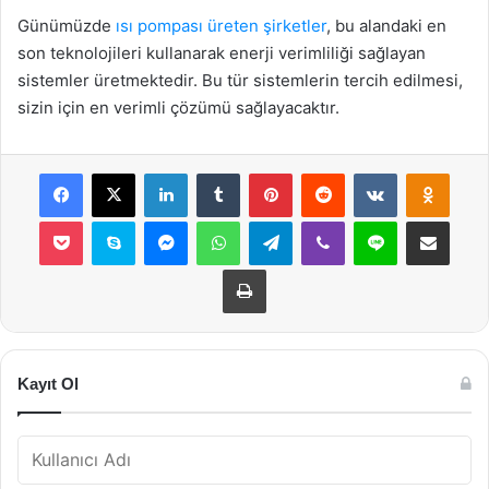
Günümüzde
ısı pompası üreten şirketler
, bu alandaki en
son teknolojileri kullanarak enerji verimliliği sağlayan
sistemler üretmektedir. Bu tür sistemlerin tercih edilmesi,
sizin için en verimli çözümü sağlayacaktır.
Facebook
X
LinkedIn
Tumblr
Pinterest
Reddit
VKontakte
Odnok
Pocket
Skype
Messenger
WhatsApp
Telegram
Viber
Line
E-Posta ile payla
Yazdır
Kayıt Ol