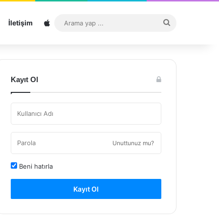
Sitemap
Arama
İletişim
yap
...
Kayıt Ol
Unuttunuz mu?
Beni hatırla
Kayıt Ol