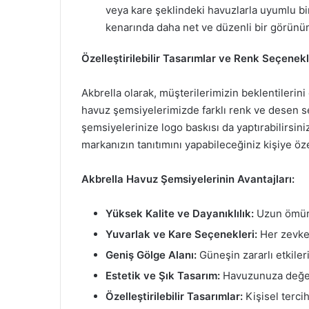
veya kare şeklindeki havuzlarla uyumlu b
kenarında daha net ve düzenli bir görünü
Özelleştirilebilir Tasarımlar ve Renk Seçenekl
Akbrella olarak, müşterilerimizin beklentilerin
havuz şemsiyelerimizde farklı renk ve desen s
şemsiyelerinize logo baskısı da yaptırabilirsin
markanızın tanıtımını yapabileceğiniz kişiye öze
Akbrella Havuz Şemsiyelerinin Avantajları:
Yüksek Kalite ve Dayanıklılık:
Uzun ömürl
Yuvarlak ve Kare Seçenekleri:
Her zevke 
Geniş Gölge Alanı:
Güneşin zararlı etkile
Estetik ve Şık Tasarım:
Havuzunuza değer
Özelleştirilebilir Tasarımlar:
Kişisel tercih