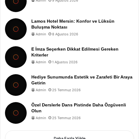
Admin
9 Ağustos 2026
Lamos Hotel Mersin: Konfor ve Lüksün
Buluşma Noktası
Admin
8 Ağustos 2026
E İmza Seçerken Dikkat Edilmesi Gereken
Kriterler
Admin
1 Ağustos 2026
Hediye Sunumunda Estetik ve Zarafeti Bir Araya
Getirin
Admin
25 Temmuz 2026
Özel Derslerle Dans Pistinde Daha Özgüvenli
Olun
Admin
25 Temmuz 2026
Daha Fazla Yükle