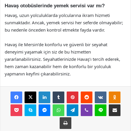
Havaş otobüslerinde yemek servisi var mı?
Havaş, uzun yolculuklarda yolcularına ikram hizmeti
sunmaktadır. Ancak, yemek servisi her seferde olmayabilir;
bu nedenle önceden kontrol etmekte fayda vardır.
Havaş ile Mersin’de konforlu ve güvenli bir seyahat
deneyimi yaşamak için siz de bu hizmetten
yararlanabilirsiniz. Seyahatlerinizde Havaş’ı tercih ederek,
hem zaman kazanabilir hem de konforlu bir yolculuk
yapmanın keyfini çıkarabilirsiniz.
Facebook
X
LinkedIn
Tumblr
Pinterest
Reddit
VKontakte
Odnok
Pocket
Skype
Messenger
WhatsApp
Telegram
Viber
Line
E-Posta ile payla
Yazdır