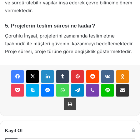
ve sürdürülebilir yapılar inşa ederek çevre bilincine önem
vermektedir.
5. Projelerin teslim süresi ne kadar?
Çoruhlu İnşaat, projelerini zamanında teslim etme
taahhüdü ile müşteri güvenini kazanmayı hedeflemektedir.
Proje süresi, proje türüne göre değişiklik göstermektedir.
Facebook
X
LinkedIn
Tumblr
Pinterest
Reddit
VKontakte
Odnok
Pocket
Skype
Messenger
WhatsApp
Telegram
Viber
Line
E-Posta ile payla
Yazdır
Kayıt Ol