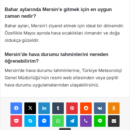
Bahar aylarında Mersin’e gitmek için en uygun
zaman nedir?
Bahar ayları, Mersin’i ziyaret etmek için ideal bir dönemdir.
Özellikle Mayıs ayında hava sıcaklıkları ılımandır ve doğa
oldukça güzeldir.
Mersin’de hava durumu tahminlerini nereden
öğrenebilirim?
Mersin’de hava durumu tahminlerine, Türkiye Meteoroloji
Genel Müdürlüğü’nün resmi web sitesinden veya çeşitli
hava durumu uygulamalarından ulaşabilirsiniz.
Facebook
X
LinkedIn
Tumblr
Pinterest
Reddit
VKontakte
Odnok
Pocket
Skype
Messenger
WhatsApp
Telegram
Viber
Line
E-Posta ile payla
Yazdır