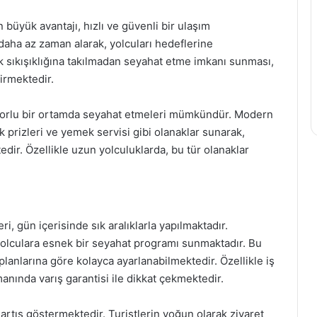
 büyük avantajı, hızlı ve güvenli bir ulaşım
daha az zaman alarak, yolcuları hedeflerine
fik sıkışıklığına takılmadan seyahat etme imkanı sunması,
tirmektedir.
onforlu bir ortamda seyahat etmeleri mümkündür. Modern
rik prizleri ve yemek servisi gibi olanaklar sunarak,
edir. Özellikle uzun yolculuklarda, bu tür olanaklar
, gün içerisinde sık aralıklarla yapılmaktadır.
 yolculara esnek bir seyahat programı sunmaktadır. Bu
 planlarına göre kolayca ayarlanabilmektedir. Özellikle iş
manında varış garantisi ile dikkat çekmektedir.
a artış göstermektedir. Turistlerin yoğun olarak ziyaret