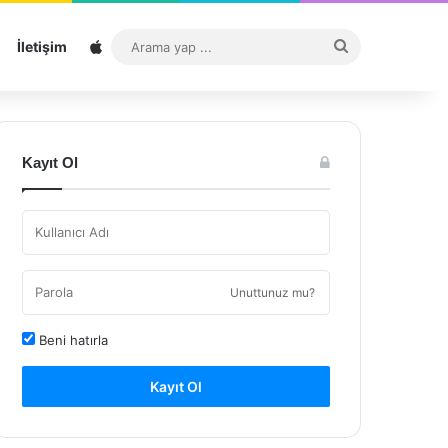
Sitemap
Arama
İletişim
yap
...
Kayıt Ol
Unuttunuz mu?
Beni hatırla
Kayıt Ol