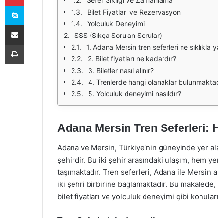
Sefer Sıklığı ve Zamanlama
Skype
Bilet Fiyatları ve Rezervasyon
Yolculuk Deneyimi
E-Posta ile paylaş
SSS (Sıkça Sorulan Sorular)
Yazdır
1. Adana Mersin tren seferleri ne sıklıkla 
2. Bilet fiyatları ne kadardır?
3. Biletler nasıl alınır?
4. Trenlerde hangi olanaklar bulunmaktad
5. Yolculuk deneyimi nasıldır?
Adana Mersin Tren Seferleri: H
Adana ve Mersin, Türkiye’nin güneyinde yer alan 
şehirdir. Bu iki şehir arasındaki ulaşım, hem ye
taşımaktadır. Tren seferleri, Adana ile Mersin a
iki şehri birbirine bağlamaktadır. Bu makalede, 
bilet fiyatları ve yolculuk deneyimi gibi konuları