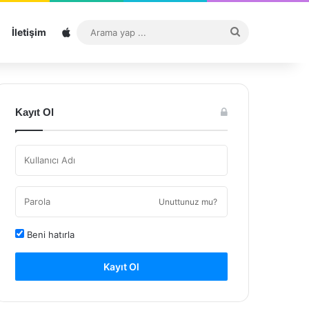
Sitemap
Arama
İletişim
yap
...
Kayıt Ol
Unuttunuz mu?
Beni hatırla
Kayıt Ol