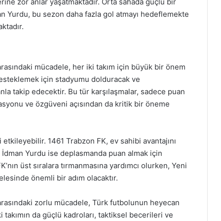
lerine zor anlar yaşatmaktadır. Orta sahada güçlü bir
an Yurdu, bu sezon daha fazla gol atmayı hedeflemekte
ktadır.
asındaki mücadele, her iki takım için büyük bir önem
ı desteklemek için stadyumu dolduracak ve
nla takip edecektir. Bu tür karşılaşmalar, sadece puan
asyonu ve özgüveni açısından da kritik bir öneme
etkileyebilir. 1461 Trabzon FK, ev sahibi avantajını
n İdman Yurdu ise deplasmanda puan almak için
 FK’nın üst sıralara tırmanmasına yardımcı olurken, Yeni
lesinde önemli bir adım olacaktır.
rasındaki zorlu mücadele, Türk futbolunun heyecan
ki takımın da güçlü kadroları, taktiksel becerileri ve