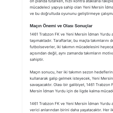
ön planda tutarken, hızlı kontra ataklarla rakip
mücadeleci yapıya sahip olan Yeni Mersin İdm
ve bu doğrultuda oyununu geliştirmeye çalışma
Maçın Önemi ve Olası Sonuçlar
1461 Trabzon FK ve Yeni Mersin İdman Yurdu ar
taşımaktadır. Taraftarlar, bu maçta takımların
futbolseverler, iki takımın mücadelesini heyeca
açısından değil, aynı zamanda takımların motiv
sahiptir.
Maçın sonucu, her iki takımın sezon hedeflerini 
kullanarak galip gelmek isteyecek, Yeni Mersi
savaşacaktır. Olası bir galibiyet, 1461 Trabzon
Mersin İdman Yurdu için de ligde kalma mücade
1461 Trabzon FK ve Yeni Mersin İdman Yurdu a
verici anlarından birini daha yaşatacaktır. Her i