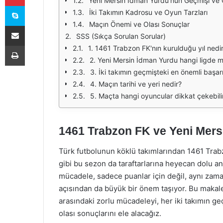
Yeni Mersin İdman Yurdu'nun Geçmişi ve
Skype
İki Takımın Kadrosu ve Oyun Tarzları
Maçın Önemi ve Olası Sonuçlar
E-Posta ile paylaş
SSS (Sıkça Sorulan Sorular)
Yazdır
1. 1461 Trabzon FK'nın kurulduğu yıl nedi
2. Yeni Mersin İdman Yurdu hangi ligde 
3. İki takımın geçmişteki en önemli başarıl
4. Maçın tarihi ve yeri nedir?
5. Maçta hangi oyuncular dikkat çekebili
1461 Trabzon FK ve Yeni Mers
Türk futbolunun köklü takımlarından 1461 Tra
gibi bu sezon da taraftarlarına heyecan dolu an
mücadele, sadece puanlar için değil, aynı zama
açısından da büyük bir önem taşıyor. Bu maka
arasındaki zorlu mücadeleyi, her iki takımın g
olası sonuçlarını ele alacağız.