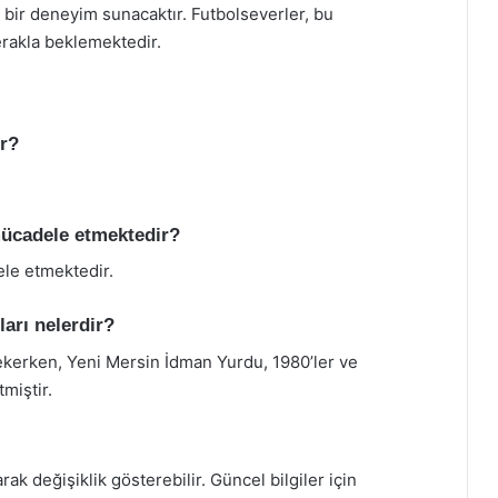
z bir deneyim sunacaktır. Futbolseverler, bu
erakla beklemektedir.
ir?
mücadele etmektedir?
le etmektedir.
ları nelerdir?
ekerken, Yeni Mersin İdman Yurdu, 1980’ler ve
miştir.
ak değişiklik gösterebilir. Güncel bilgiler için