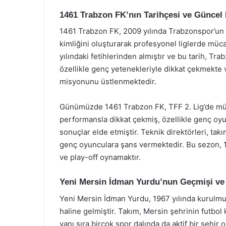
1461 Trabzon FK’nın Tarihçesi ve Günce
1461 Trabzon FK, 2009 yılında Trabzonspor’un a
kimliğini oluşturarak profesyonel liglerde müc
yılındaki fetihlerinden almıştır ve bu tarih, Tra
özellikle genç yetenekleriyle dikkat çekmekte v
misyonunu üstlenmektedir.
Günümüzde 1461 Trabzon FK, TFF 2. Lig’de müca
performansla dikkat çekmiş, özellikle genç oyu
sonuçlar elde etmiştir. Teknik direktörleri, ta
genç oyunculara şans vermektedir. Bu sezon, 1
ve play-off oynamaktır.
Yeni Mersin İdman Yurdu’nun Geçmişi v
Yeni Mersin İdman Yurdu, 1967 yılında kurulmuş
haline gelmiştir. Takım, Mersin şehrinin futbol 
yanı sıra birçok spor dalında da aktif bir şehir 