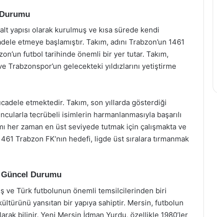
l Durumu
lt yapısı olarak kurulmuş ve kısa sürede kendi
adele etmeye başlamıştır. Takım, adını Trabzon’un 1461
bzon’un futbol tarihinde önemli bir yer tutar. Takım,
e Trabzonspor’un gelecekteki yıldızlarını yetiştirme
dele etmektedir. Takım, son yıllarda gösterdiği
ncularla tecrübeli isimlerin harmanlanmasıyla başarılı
kımı her zaman en üst seviyede tutmak için çalışmakta ve
461 Trabzon FK’nın hedefi, ligde üst sıralara tırmanmak
e Güncel Durumu
 ve Türk futbolunun önemli temsilcilerinden biri
kültürünü yansıtan bir yapıya sahiptir. Mersin, futbolun
olarak bilinir. Yeni Mersin İdman Yurdu, özellikle 1980’ler